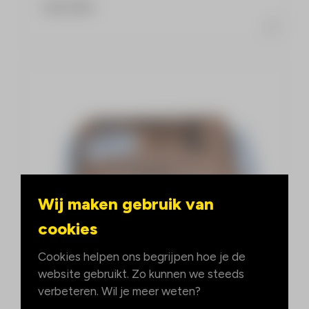
Lees meer
Wij maken gebruik van
cookies
Cookies helpen ons begrijpen hoe je de
website gebruikt. Zo kunnen we steeds
Sakrete Kalkcement
verbeteren. Wil je meer weten?
Lees het
Snijvoegmortel Grijswit (25 kg)
hier
.